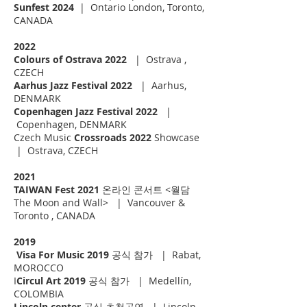
Sunfest 2024
| Ontario London, Toronto,
CANADA
2022
Colours of Ostrava 2022
| Ostrava ,
CZECH
Aarhus Jazz Festival 2022
| Aarhus,
DENMARK
Copenhagen Jazz Festival 2022
|
Copenhagen, DENMARK
Czech Music
Crossroads 2022
Showcase
| Ostrava, CZECH
2021
TAIWAN Fest 2021
온라인 콘서트 <월담
The Moon and Wall> | Vancouver &
Toronto , CANADA
2019
Visa For Music 2019
공식 참가 | Rabat,
MOROCCO
I
Circul Art 2019
공식 참가 |
Medellín,
COLOMBIA
Lincoln center
공식 초청공연 | Lincoln