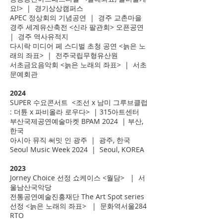
요!> | 경기상상캠퍼스
APEC 정상회의 기념공연 | 경주 교촌마을
경주 세계유산축전 <신라 팔관회> 오픈공연
| 경주 역사유적지
다시락 미디어 페 스디벌 초청 공연 <늙은 노
래의 좌표> | 전주국립무형유산원
서초금요음악회 <늙은 노래의 좌표> | 서초
문예회관
2024
SUPER 수요콘서트 <조선 x 남미 그루브클럽
: 더튠 x 파비올라 로우다> | 315아트센터
부산국제공연예술마켓 BPAM 2024 | 부산,
한국
아시아 뮤직 써밋 인 광주 | 광주, 한국
Seoul Music Week 2024 | Seoul, KOREA
2023
Jorney Choice 선정 쇼케이스 <월담> | 서
울남산국악당
전통공연예술진흥재단 The Art Spot series
선정 <늙은 노래의 좌표> | 문화역서울284
RTO