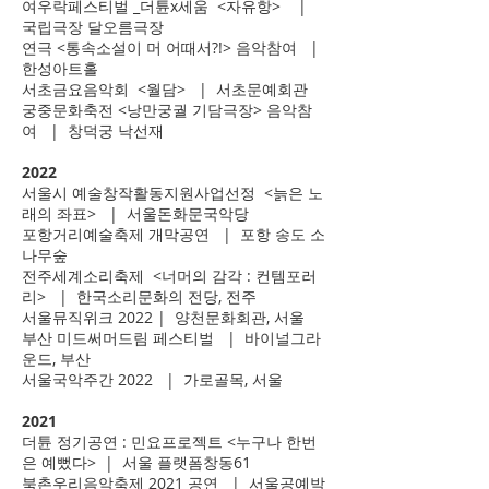
여우락페스티벌 _더튠x세움 <자유항> |
국립극장 달오름극장
연극 <통속소설이 머 어때서?!> 음악참여 |
한성아트홀
서초금요음악회 <월담> | 서초문예회관
​궁중문화축전 <낭만궁궐 기담극장> 음악참
여 | 창덕궁 낙선재
2022
서울시 예술창작활동지원사업선정 <늙은 노
래의 좌표> | 서울돈화문국악당
포항거리예술축제 개막공연 | 포항 송도 소
나무숲
전주세계소리축제 <너머의 감각 : 컨템포러
리> | 한국소리문화의 전당, 전주
서울뮤직위크 2022 | 양천문화회관, 서울
​부산 미드써머드림 페스티벌 | 바이널그라
운드, 부산
서울국악주간 2022 | 가로골목, 서울
2021
더튠 정기공연 : 민요프로젝트 <누구나 한번
은 예뻤다> | 서울 플랫폼창동61
북촌우리음악축제 2021 공연 | 서울공예박