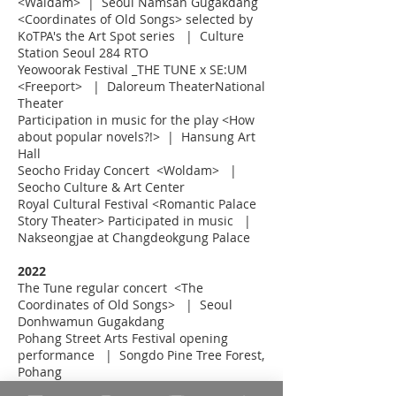
<Waldam> | Seoul Namsan Gugakdang
<Coordinates of Old Songs> selected by
KoTPA's the Art Spot series | Culture
Station Seoul 284 RTO
Yeowoorak Festival _THE TUNE x SE:UM
<Freeport> | Daloreum TheaterNational
Theater
Participation in music for the play <How
about popular novels?!> | Hansung Art
Hall
Seocho Friday Concert <Woldam> |
Seocho Culture & Art Center
Royal Cultural Festival <Romantic Palace
Story Theater> Participated in music |
Nakseongjae at Changdeokgung Palace
2022
The Tune regular concert
<The
Coordinates of Old Songs> | Seoul
Donhwamun Gugakdang
Pohang Street Arts Festival opening
performance | Songdo Pine Tree Forest,
Pohang
Chuncheon Art Island Jungdo <Forest of