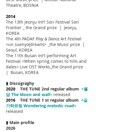
Theatre, BOSNIA
2014
The 13th Jeonju Int'l Sori Festival Sori
Frontier _ the Grand prize | Jeonju,
KOREA
The 4th PADAF
Play & Dance Art Festival
<un suenyo(dream)> _the Music prize |
Seoul, KOREA
The 11th Busan Int'l performing Art
Festival <When spring comes to hills and
dales> Live OST Works_the Grand prize
| Busan, KOREA
▮ Discograghy
2020
THE TUNE 2nd regular album
<월
담 The Moon and wall>
released
2016
THE TUNE 1 st regular album
<길
가락유랑 Wondering melodic road>
released
▮ Main profile
2026