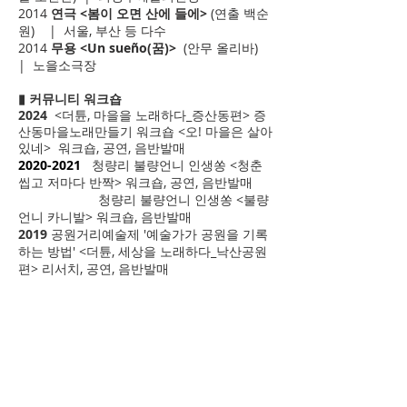
2014
연극 <봄이 오면 산에 들에>
(연출 백순
원) | 서울, 부산 등 다수
2014
무용 <Un sueño(꿈)>
(안무 올리바)
| 노을소극장
▮ 커뮤니티 워크숍
2024
<더튠, 마을을 노래하다_증산동편> 증
산동마을노래만들기 워크숍 <오! 마을은 살아
있네> 워크숍, 공연, 음반발매
2020-2021
청량리
불량언니 인생쏭 <청춘
씹고 저마다 반짝> 워크숍, 공연, 음반발매
청량리 불량언니 인생쏭 <불량
언니 카니발> 워크숍, 음반발매
2019
공원거리예술제 '예술가가 공원을 기록
하는 방법'
<더튠, 세상을 노래하다_낙산공원
편> 리서치, 공연, 음반발매