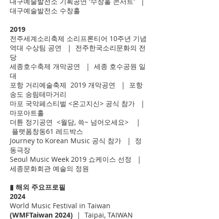
대구예술발전소 기획공연 '수창홀 콘서트' |
대구예술발전소 수창홀
2019
전주세계소리축제 소리프론티어 10주년 기념
역대 수상팀 공연 |
전주한국소리문화의 전
당
세종호수축제 개막공연 | 세종 호수공원 일
대
포항 거리예술축제 2019 개막공연 | 포항
송도 송림테마거리
마포 국악페스티벌 <온고지신> 공식 참가 |
마포아트홀
더튠 정기공연 <월담, 쓱~ 넘어오세요> |
플랫폼창동61 레드박스
Journey to Korean Music 공식 참가 | 정
동극장
Seoul Music Week 2019 쇼케이스 선정 |
세종문화회관 예술의 정원
▮ 해외 주요
프로필
2024
World Music Festival in Taiwan
(WMFTaiwan 2024)
| Taipai, TAIWAN