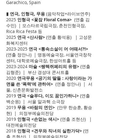
Garachico, Spain
▮ 연극, 인형극, 무용
(음악작업+라이브연주)
2025
인형극 <꽃잠 Floral Coma>
(연출 김
수민) | 모스타르국립극장, 춘천인형극장,
Rica Rica Festa 등
2025
연극 <산사람>
(연출 황석용) | 고성문
화복지센터
2023-2025
연극 <통속소설이 어 어때서?!>
(연출 정안나) | 명동예술극장, 서울연극창작
센터, 대학로예술극장, 한성아트홀 등
2023-2024
마술 <쌩텍쥐페리의 유령>
(연출
김형준) | 부산 경성대 콘서트홀
2020
연극무용 <공기의 딸들 : 사랑이라는 가
면을 쓴 ‘폭력’에 관하여>
(연출 정안나) | 서
울, 신촌문화발전소
2019
연극 <슬푸다, 이도 꿈인가하니>
(연출
백순원) | 서울 알과핵 소극장
2019
무용 <바람의 연인>
(안무 한승훈, 황승
현)
| 의정부예술의전당
2019
인형극 <손없는 색시>
(연출 조현산) |
대전예술의전당
2018
인형극 <견우와 직녀의 실한가닥>
(연
출 조현산) | 의정부예술의전당