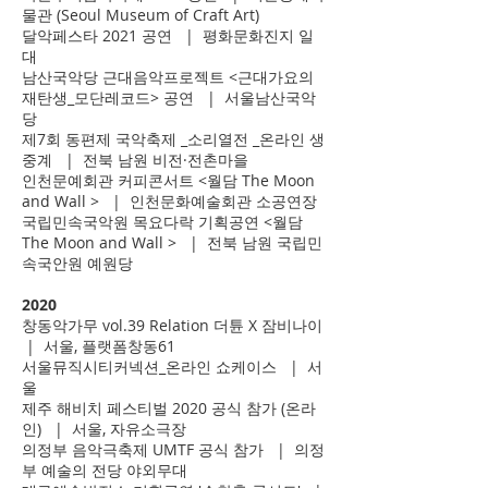
물관 (Seoul Museum of Craft Art)
달악페스타 2021 공연 | 평화문화진지 일
대
남산국악당 근대음악프로젝트 <근대가요의
재탄생_모단레코드> 공연 | 서울남산국악
당
제7회 동편제 국악축제 _소리열전 _온라인 생
중계 | 전북 남원 비전·전촌마을
인천문예회관 커피콘서트 <월담 The Moon
and Wall > | 인천문화예술회관 소공연장
국립민속국악원 목요다락 기획공연 <월담
The Moon and Wall > | 전북 남원 국립민
속국안원 예원당
2020
창동악가무 vol.39 Relation 더튠 X 잠비나이
| 서울, 플랫폼창동61
서울뮤직시티커넥션_온라인 쇼케이스 | 서
울
제주 해비치 페스티벌 2020 공식 참가 (온라
인) | 서울, 자유소극장
의정부 음악극축제 UMTF 공식 참가 | 의정
부 예술의 전당 야외무대