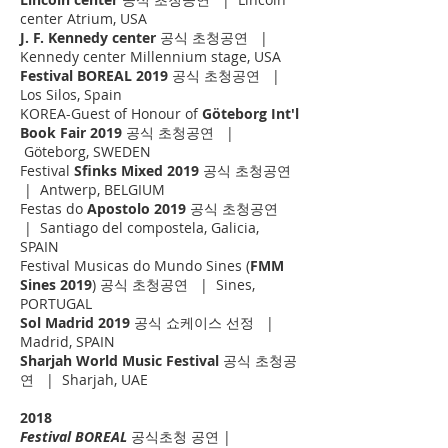
center Atrium, USA
J. F. Kennedy center
공식 초청공연 |
Kennedy center Millennium stage, USA
Festival BOREAL 2019
공식 초청공연 |
Los Silos, Spain
KOREA-Guest of Honour of
Göteborg Int'l
Book Fair 2019
공식 초청공연 |
Göteborg, SWEDEN
Festival
Sfinks Mixed 2019
공식 초청공연
| Antwerp, BELGIUM
Festas do
Apostolo 2019
공식 초청공연
| Santiago del compostela, Galicia,
SPAIN
Festival Musicas do Mundo Sines (
FMM
Sines 2019
) 공식 초청공연 | Sines,
PORTUGAL
Sol Madrid 2019
공식 쇼케이스 선정 |
Madrid, SPAIN
Sharjah World Music Festival
공식 초청공
연 | Sharjah, UAE
2018
Festival BOREAL
공식초청 공연 |