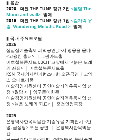
▮
음반
2020
더튠 THE TUNE 정규 2집
<월담 The
Moon and wall>
발매
2016
더튠 THE TUNE 정규 1집
<길가락 유
랑 Wandering Melodic Road >
발매
▮ 국내 주요
프로필
2026
삼삼삼예술축제 폐막공연_다시 영웅을 묻다
<고용한 흉터> | 교원아트홀
이호철북콘서트 LBCH '코앞에서' <늙은 노래
의 좌표> | 이호철북콘서트홀
KSN 국제의사컨퍼런스대회 오픈공연 I 코엑
스 오디토리움
예술경영지원센터 공연예술지역유통사업 선
정 <월담 > | 양구문예회관
예술경영지원센터 공연예술지역유통사업 선
정 <늙은 노래의 좌표> | 춘천인형극장
2025
은평역사한옥박물관 기증유물 기획전시 <안
녕, 금성당> 오픈 공연 | 은평역사한옥박물
관
공공공간아트페스티벌 <말해봐요, 불러줄게