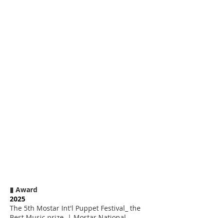
▮ Award
2025
The 5th Mostar Int'l Puppet Festival_ the
Best Music prize | Mostar National