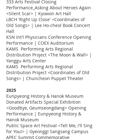
333 Arts Festival Closing
Performance_Asking About Heroes Again
<Silent Scar> | Kyowon Art Hall
LBCH 'Right Up Close' <Coordinates of
Old Songs> | Lee Ho-cheol Book Concert
Hall
KSN Int'l Physicians Conference Opening
Performance | COEX Auditorium
KAMS Performing Arts Regional
Distribution Project <The Moon & Wall> |
Yanggu Arts Center
KAMS Performing Arts Regional
Distribution Project <Coordinates of Old
Songs> | Chuncheon Puppet Theater
2025
Eunpyeong History & Hanok Museum
Donated Artifacts Special Exhibition
<Goodbye, Geumseongdang> Opening
Performance | Eunpyeong History &
Hanok Museum
Public Space Art Festival <Tell Me, I'll Sing
for You!> | Gyeonggi Sangsang Campus
APEC Summit Commemorative